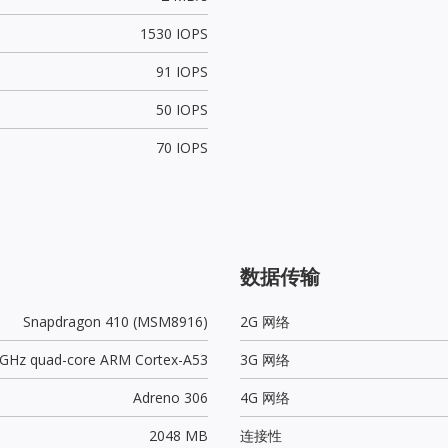
1530 IOPS
91 IOPS
50 IOPS
70 IOPS
数据传输
Snapdragon 410 (MSM8916)
2G 网络
2 GHz quad-core ARM Cortex-A53
3G 网络
Adreno 306
4G 网络
2048 MB
连接性