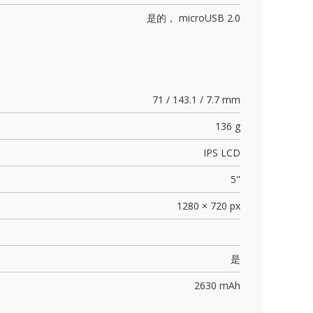
是的，
microUSB 2.0
71 / 143.1 / 7.7 mm
136 g
IPS LCD
5"
1280 × 720 px
是
2630 mAh