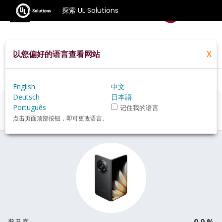
探索 UL Solutions
基准测试
以您偏好的语言查看网站
X
Home
Zh Hans
Hardware
Phone
Oppo+Find+N5+review
English
中文
Deutsch
日本語
Oppo Find N5
评估
Português
记住我的语言
点击页面顶部按钮，即可更改语言。
0.0 %
普及度