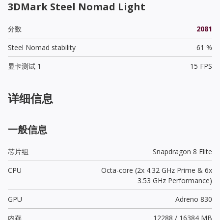
3DMark Steel Nomad Light
分数
2081
Steel Nomad stability
61 %
显卡测试 1
15 FPS
详细信息
一般信息
芯片组
Snapdragon 8 Elite
CPU
Octa-core (2x 4.32 GHz Prime & 6x
3.53 GHz Performance)
GPU
Adreno 830
内存
12288 / 16384 MB