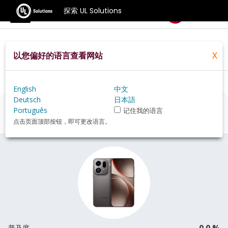
探索 UL Solutions
基准测试
以您偏好的语言查看网站
X
Home
Zh Hans
Hardware
Phone
Oppo+Find+X9+Pro+review
English
中文
Deutsch
日本語
Oppo Find X9 Pro
评估
Português
记住我的语言
点击页面顶部按钮，即可更改语言。
0.0 %
普及度