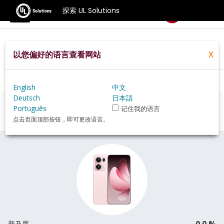
探索 UL Solutions
基准测试
以您偏好的语言查看网站
X
Home
Zh Hans
Hardware
Phone
Oppo+Reno13+Pro+review
English
中文
Deutsch
日本語
Oppo Reno13 Pro
评估
Português
记住我的语言
点击页面顶部按钮，即可更改语言。
0.0 %
普及度