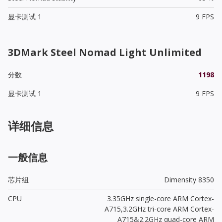
显卡测试 1
9 FPS
3DMark Steel Nomad Light Unlimited
分数
1198
显卡测试 1
9 FPS
详细信息
一般信息
芯片组
Dimensity 8350
CPU
3.35GHz single-core ARM Cortex-
A715,3.2GHz tri-core ARM Cortex-
A715&2.2GHz quad-core ARM