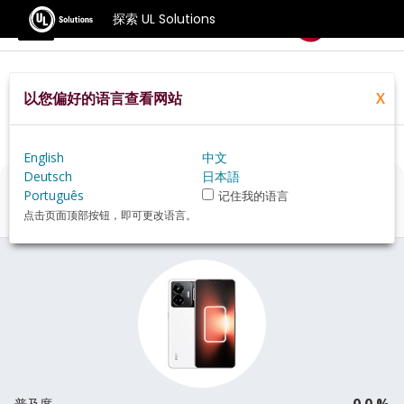
探索 UL Solutions
基准测试
以您偏好的语言查看网站
X
Home
Zh Hans
Hardware
Phone
Realme+GT+Neo+5+150W+review
English
中文
Deutsch
日本語
Realme GT Neo 5 150W
评估
Português
记住我的语言
点击页面顶部按钮，即可更改语言。
0.0 %
普及度