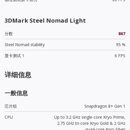
3DMark Steel Nomad Light
分数
867
Steel Nomad stability
95 %
显卡测试 1
6 FPS
详细信息
一般信息
芯片组
Snapdragon 8+ Gen 1
CPU
Up to 3.2 GHz single-core Kryo Prime,
2.75 GHz tri-core Kryo Gold & 2 GHz
quad-core Kryo Silver