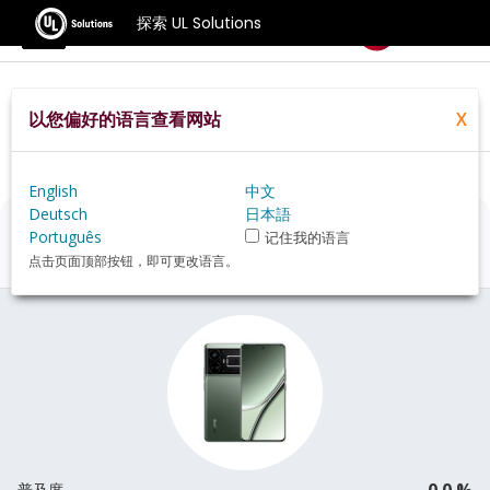
探索 UL Solutions
基准测试
以您偏好的语言查看网站
X
Home
Zh Hans
Hardware
Phone
Realme+GT5+240W+review
English
中文
Deutsch
日本語
Realme GT5 240W
评估
Português
记住我的语言
点击页面顶部按钮，即可更改语言。
0.0 %
普及度