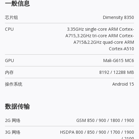
一般信息
芯片组
Dimensity 8350
CPU
3.35GHz single-core ARM Cortex-
A715,3.2GHz tri-core ARM Cortex-
A715&2.2GHz quad-core ARM
Cortex-A510
GPU
Mali-G615 MC6
内存
8192 / 12288 MB
操作系统
Android 15
数据传输
2G 网络
GSM 850 / 900 / 1800 / 1900
3G 网络
HSDPA 800 / 850 / 900 / 1700 / 1900
/ 2100