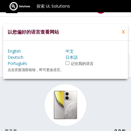
探索 UL Solutions
基准测试
以您偏好的语言查看网站
X
Home
Zh Hans
Hardware
Phone
Realme+P3+Ultra+review
English
中文
Deutsch
日本語
Realme P3 Ultra
评估
Português
记住我的语言
点击页面顶部按钮，即可更改语言。
0.0 %
普及度