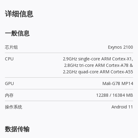
详细信息
一般信息
芯片组
Exynos 2100
CPU
2.9GHz single-core ARM Cortex-X1,
2.8GHz tri-core ARM Cortex-A78 &
2.2GHz quad-core ARM Cortex-A55
GPU
Mali-G78 MP14
内存
12288 / 16384 MB
操作系统
Android 11
数据传输