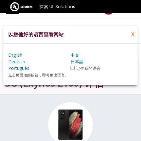
探索 UL Solutions
基准测试
以您偏好的语言查看网站
X
Home
Zh Hans
Hardware
Phone
Samsung+Galaxy+S21+Ultra+5G+(Exynos+2100)+review
English
中文
Deutsch
日本語
Samsung Galaxy S21 Ultra
Português
记住我的语言
点击页面顶部按钮，即可更改语言。
5G (Exynos 2100)
评估