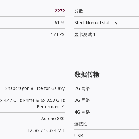
2272
分数
61 %
Steel Nomad stability
17 FPS
显卡测试 1
数据传输
Snapdragon 8 Elite for Galaxy
2G 网络
2x 4.47 GHz Prime & 6x 3.53 GHz
3G 网络
Performance)
4G 网络
Adreno 830
连接性
12288 / 16384 MB
USB