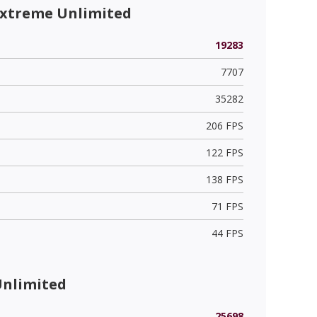
Extreme Unlimited
19283
7707
35282
206 FPS
122 FPS
138 FPS
71 FPS
44 FPS
Unlimited
25698