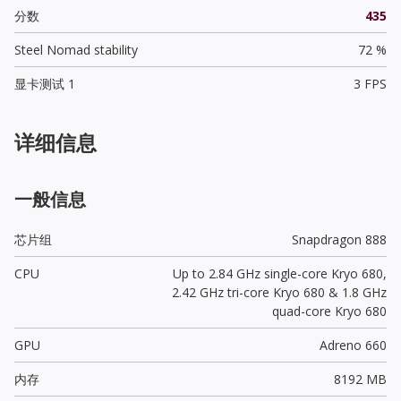
分数
435
Steel Nomad stability
72 %
显卡测试 1
3 FPS
详细信息
一般信息
芯片组
Snapdragon 888
CPU
Up to 2.84 GHz single-core Kryo 680,
2.42 GHz tri-core Kryo 680 & 1.8 GHz
quad-core Kryo 680
GPU
Adreno 660
内存
8192 MB