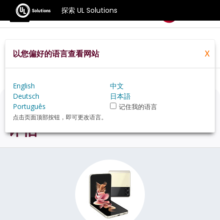
探索 UL Solutions
基准测试
以您偏好的语言查看网站
X
Home
Zh Hans
Hardware
Phone
Samsung+Galaxy+Z+Flip3+5G+review
English
中文
Deutsch
日本語
Samsung Galaxy Z Flip3 5G
Português
记住我的语言
点击页面顶部按钮，即可更改语言。
评估