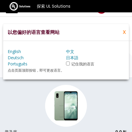
探索 UL Solutions
基准测试
以您偏好的语言查看网站
X
Home
Zh Hans
Hardware
Phone
Sharp+Aquos+Wish+review
English
中文
Deutsch
日本語
Sharp Aquos Wish
评估
Português
记住我的语言
点击页面顶部按钮，即可更改语言。
0.0 %
普及度