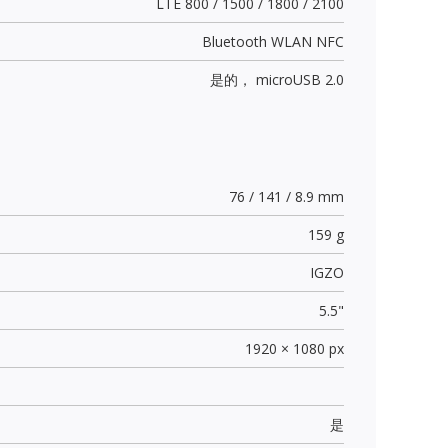
LTE 800 / 1500 / 1800 / 2100
Bluetooth WLAN NFC
是的，
microUSB 2.0
76 / 141 / 8.9 mm
159 g
IGZO
5.5"
1920 × 1080 px
是