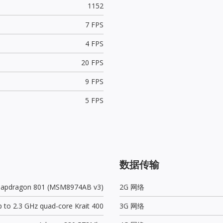
1152
7 FPS
4 FPS
20 FPS
9 FPS
5 FPS
数据传输
napdragon 801 (MSM8974AB v3)
2G 网络
 to 2.3 GHz quad-core Krait 400
3G 网络