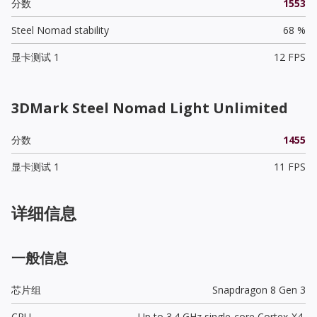
分数
1553
Steel Nomad stability
68 %
显卡测试 1
12 FPS
3DMark Steel Nomad Light Unlimited
分数
1455
显卡测试 1
11 FPS
详细信息
一般信息
芯片组
Snapdragon 8 Gen 3
CPU
Up to 3.4 GHz single-core Cortex-X4,