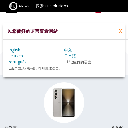
探索 UL Solutions
基准测试
以您偏好的语言查看网站
X
Home
Zh Hans
Hardware
Phone
Sony+Xperia+1+VI+review
English
中文
Deutsch
日本語
Sony Xperia 1 VI
评估
Português
记住我的语言
点击页面顶部按钮，即可更改语言。
0.0 %
普及度