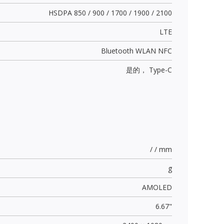
HSDPA 850 / 900 / 1700 / 1900 / 2100
LTE
Bluetooth WLAN NFC
是的，
Type-C
/ / mm
g
AMOLED
6.67"