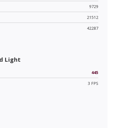
9729
21512
42287
d Light
445
3 FPS