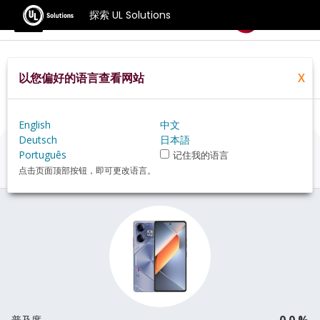
探索 UL Solutions
基准测试
以您偏好的语言查看网站
X
Home
Zh Hans
Hardware
Phone
Tecno+Pova+6+review
English
中文
Deutsch
日本語
Tecno Pova 6
评估
Português
记住我的语言
点击页面顶部按钮，即可更改语言。
0.0 %
普及度