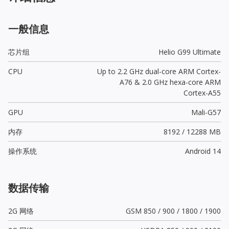
一般信息
芯片组
Helio G99 Ultimate
CPU
Up to 2.2 GHz dual-core ARM Cortex-
A76 & 2.0 GHz hexa-core ARM
Cortex-A55
GPU
Mali-G57
内存
8192 / 12288 MB
操作系统
Android 14
数据传输
2G 网络
GSM 850 / 900 / 1800 / 1900