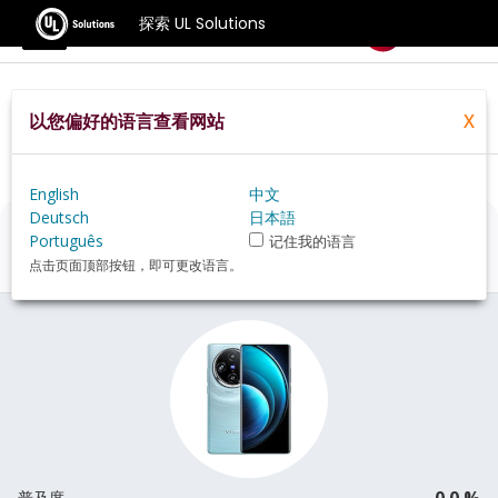
探索 UL Solutions
基准测试
以您偏好的语言查看网站
X
Home
Zh Hans
Hardware
Phone
Vivo+X100+Pro+review
English
中文
Deutsch
日本語
Vivo X100 Pro
评估
Português
记住我的语言
点击页面顶部按钮，即可更改语言。
0.0 %
普及度