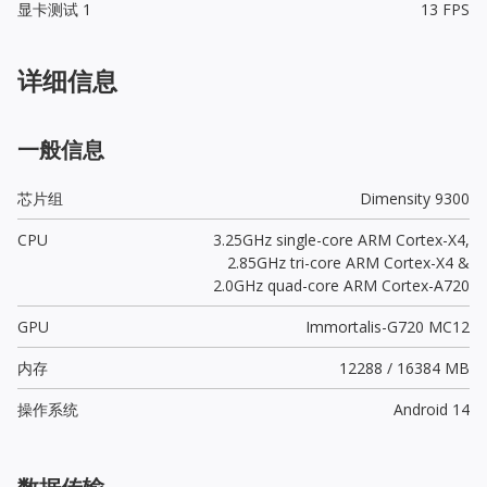
显卡测试 1
13 FPS
详细信息
一般信息
芯片组
Dimensity 9300
CPU
3.25GHz single-core ARM Cortex-X4,
2.85GHz tri-core ARM Cortex-X4 &
2.0GHz quad-core ARM Cortex-A720
GPU
Immortalis-G720 MC12
内存
12288 / 16384 MB
操作系统
Android 14