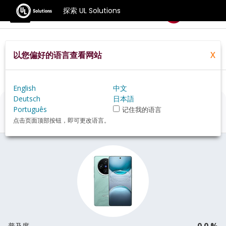
探索 UL Solutions
基准测试
以您偏好的语言查看网站
X
Home
Zh Hans
Hardware
Phone
Vivo+X100s+review
English
中文
Deutsch
日本語
Vivo X100s
评估
Português
记住我的语言
点击页面顶部按钮，即可更改语言。
0.0 %
普及度