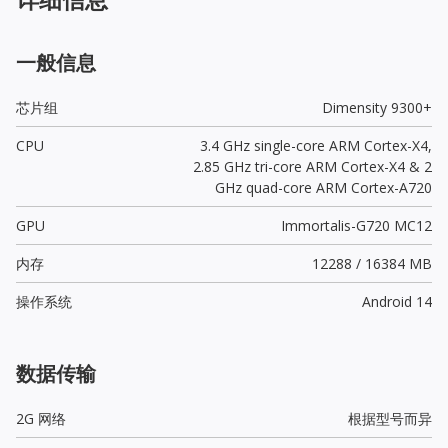
一般信息
芯片组
Dimensity 9300+
CPU
3.4 GHz single-core ARM Cortex-X4,
2.85 GHz tri-core ARM Cortex-X4 & 2
GHz quad-core ARM Cortex-A720
GPU
Immortalis-G720 MC12
内存
12288 / 16384 MB
操作系统
Android 14
数据传输
2G 网络
根据型号而异