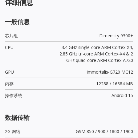
详细信息
一般信息
芯片组
Dimensity 9300+
CPU
3.4 GHz single-core ARM Cortex-X4,
2.85 GHz tri-core ARM Cortex-X4 & 2
GHz quad-core ARM Cortex-A720
GPU
Immortalis-G720 MC12
内存
12288 / 16384 MB
操作系统
Android 15
数据传输
2G 网络
GSM 850 / 900 / 1800 / 1900