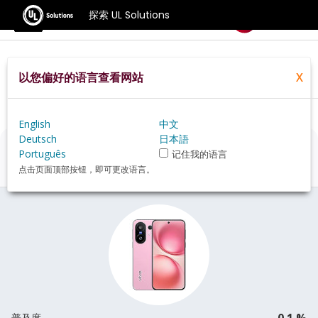
探索 UL Solutions
基准测试
以您偏好的语言查看网站
X
Home
Zh Hans
Hardware
Phone
Vivo+X200+FE+review
English
中文
Deutsch
日本語
Vivo X200 FE
评估
Português
记住我的语言
点击页面顶部按钮，即可更改语言。
0.1 %
普及度