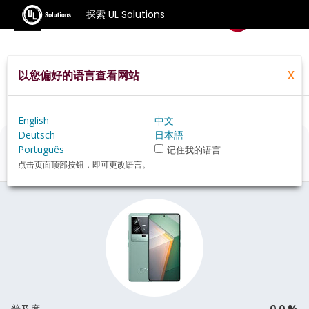
探索 UL Solutions
基准测试
以您偏好的语言查看网站
X
Home
Zh Hans
Hardware
Phone
Vivo+iQOO+11+review
English
中文
Deutsch
日本語
Vivo iQOO 11
评估
Português
记住我的语言
点击页面顶部按钮，即可更改语言。
0.0 %
普及度