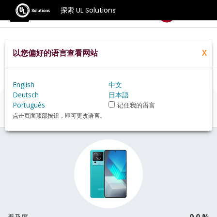
探索 UL Solutions
基准测试
以您偏好的语言查看网站
X
Home
Zh Hans
Hardware
Phone
Vivo+iQOO+Neo7+Racing+review
English
中文
Deutsch
日本語
Vivo iQOO Neo7 Racing
评估
Português
记住我的语言
点击页面顶部按钮，即可更改语言。
0.0 %
普及度