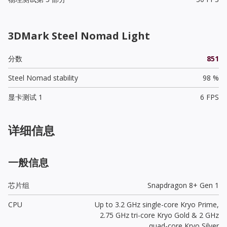
3DMark Steel Nomad Light
分数
851
Steel Nomad stability
98 %
显卡测试 1
6 FPS
详细信息
一般信息
芯片组
Snapdragon 8+ Gen 1
CPU
Up to 3.2 GHz single-core Kryo Prime,
2.75 GHz tri-core Kryo Gold & 2 GHz
quad-core Kryo Silver