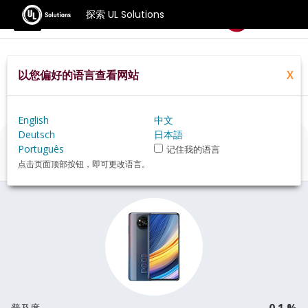
探索 UL Solutions
基准测试
以您偏好的语言查看网站
X
Home
Zh Hans
Hardware
Phone
Xiaomi+Poco+X3+Pro+review
English
中文
Deutsch
日本語
Xiaomi Poco X3 Pro
评估
Português
记住我的语言
点击页面顶部按钮，即可更改语言。
0.1 %
普及度