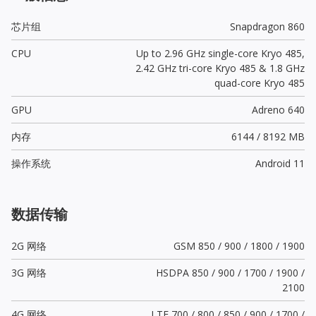
芯片组
Snapdragon 860
CPU
Up to 2.96 GHz single-core Kryo 485,
2.42 GHz tri-core Kryo 485 & 1.8 GHz
quad-core Kryo 485
GPU
Adreno 640
内存
6144 / 8192 MB
操作系统
Android 11
数据传输
2G 网络
GSM 850 / 900 / 1800 / 1900
3G 网络
HSDPA 850 / 900 / 1700 / 1900 /
2100
4G 网络
LTE 700 / 800 / 850 / 900 / 1700 /