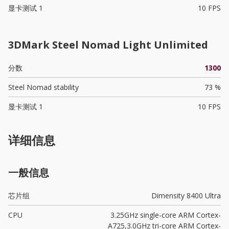
显卡测试 1
10 FPS
3DMark Steel Nomad Light Unlimited
分数
1300
Steel Nomad stability
73 %
显卡测试 1
10 FPS
详细信息
一般信息
芯片组
Dimensity 8400 Ultra
CPU
3.25GHz single-core ARM Cortex-
A725,3.0GHz tri-core ARM Cortex-