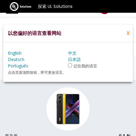
探索 UL Solutions
基准测试
以您偏好的语言查看网站
X
Home
Zh Hans
Hardware
Phone
Xiaomi+Poco+X7+Pro+review
English
中文
Deutsch
日本語
Xiaomi Poco X7 Pro
评估
Português
记住我的语言
点击页面顶部按钮，即可更改语言。
0.1 %
普及度