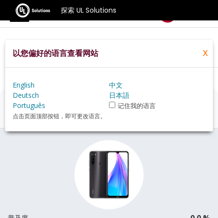
探索 UL Solutions
基准测试
以您偏好的语言查看网站
X
Home
Zh Hans
Hardware
Phone
Xiaomi+Redmi+Note+8T+review
English
中文
Deutsch
日本語
Xiaomi Redmi Note 8T
评估
Português
记住我的语言
点击页面顶部按钮，即可更改语言。
0.0 %
普及度