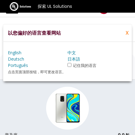
探索 UL Solutions
基准测试
以您偏好的语言查看网站
X
Home
Zh Hans
Hardware
Phone
Xiaomi+Redmi+Note+9S+review
English
中文
Deutsch
日本語
Xiaomi Redmi Note 9S
评估
Português
记住我的语言
点击页面顶部按钮，即可更改语言。
0.0 %
普及度