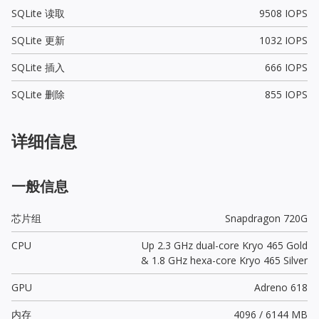
SQLite 读取
9508 IOPS
SQLite 更新
1032 IOPS
SQLite 插入
666 IOPS
SQLite 删除
855 IOPS
详细信息
一般信息
芯片组
Snapdragon 720G
CPU
Up 2.3 GHz dual-core Kryo 465 Gold
& 1.8 GHz hexa-core Kryo 465 Silver
GPU
Adreno 618
内存
4096 / 6144 MB