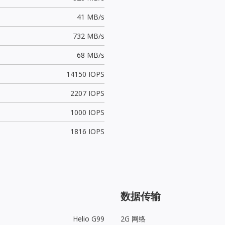
41 MB/s
732 MB/s
68 MB/s
14150 IOPS
2207 IOPS
1000 IOPS
1816 IOPS
数据传输
Helio G99
2G 网络