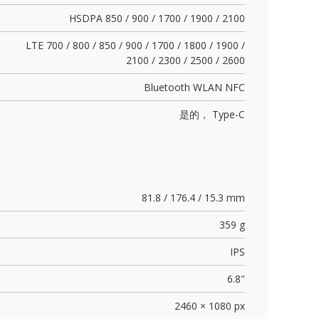
HSDPA 850 / 900 / 1700 / 1900 / 2100
LTE 700 / 800 / 850 / 900 / 1700 / 1800 / 1900 /
2100 / 2300 / 2500 / 2600
Bluetooth WLAN NFC
是的，
Type-C
81.8 / 176.4 / 15.3 mm
359 g
IPS
6.8"
2460 × 1080 px