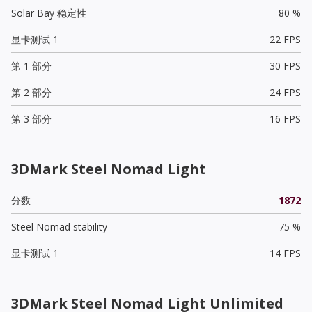
Solar Bay 稳定性
80 %
显卡测试 1
22 FPS
第 1 部分
30 FPS
第 2 部分
24 FPS
第 3 部分
16 FPS
3DMark Steel Nomad Light
分数
1872
Steel Nomad stability
75 %
显卡测试 1
14 FPS
3DMark Steel Nomad Light Unlimited