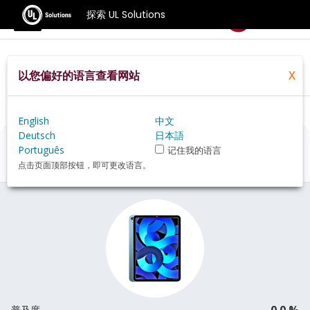
探索 UL Solutions
基准测试
以您偏好的语言查看网站
X
Home
Zh Hans
Hardware
Tablet
Apple+iPad+Air+%282022%29+review
English
中文
Deutsch
日本語
Apple iPad Air (2022)
评估
Português
记住我的语言
点击页面顶部按钮，即可更改语言。
0.0 %
普及度