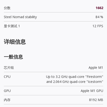
分数
1662
Steel Nomad stability
84 %
显卡测试 1
12 FPS
详细信息
一般信息
芯片组
Apple M1
CPU
Up to 3.2 GHz quad-core "Firestorm"
and 2.064 GHz quad-core "Icestorm"
GPU
Apple M1 GPU
内存
8192 MB