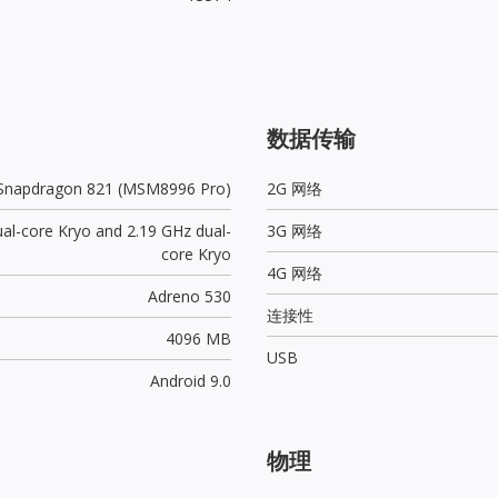
数据传输
Snapdragon 821 (MSM8996 Pro)
2G 网络
al-core Kryo and 2.19 GHz dual-
3G 网络
core Kryo
4G 网络
Adreno 530
连接性
4096 MB
USB
Android 9.0
物理