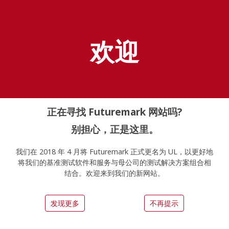
探索 UL Solutions
基准测试
欢迎
Home
Zh Hans
Press
正在寻找 Futuremark 网站吗?
对于评论者
别担心，正是这里。
我们在 2018 年 4 月将 Futuremark 正式更名为 UL，以更好地
将我们的基准测试软件和服务与母公司的测试解决方案组合相
结合。欢迎来到我们的新网站。
数百家网站和杂志社使用 UL Solutions 开发的基
准测试对最新的硬件提供深入的性能评论。我们很
高兴能够为合作伙伴提供测试建议、技术支持和免
发现更多
不再提示
费的许可证。写信至
UL.BenchmarkPress@ul.com
并告诉我们如何帮