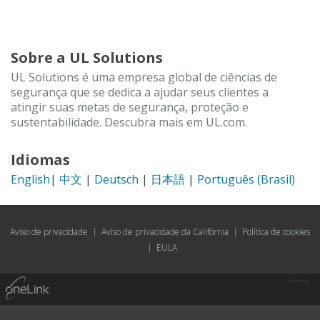
Sobre a UL Solutions
UL Solutions é uma empresa global de ciências de
segurança que se dedica a ajudar seus clientes a
atingir suas metas de segurança, proteção e
sustentabilidade. Descubra mais em UL.com.
Idiomas
English
|
中文
|
Deutsch
|
日本語
|
Português (Brasil)
Aviso de privacidade
|
Aviso de privacidade da Califórnia
|
Política de cookies
|
EULA
Powered by