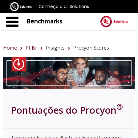
Conheça a UL Solutions
Benchmarks
Home
Pt Br
Insights
Procyon Scores
®
Pontuações do Procyon
The examples below illustrate five performance