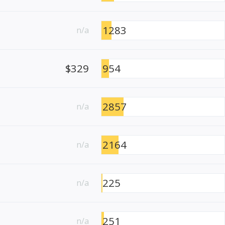
1283
n/a
$329
954
2857
n/a
2164
n/a
225
n/a
251
n/a