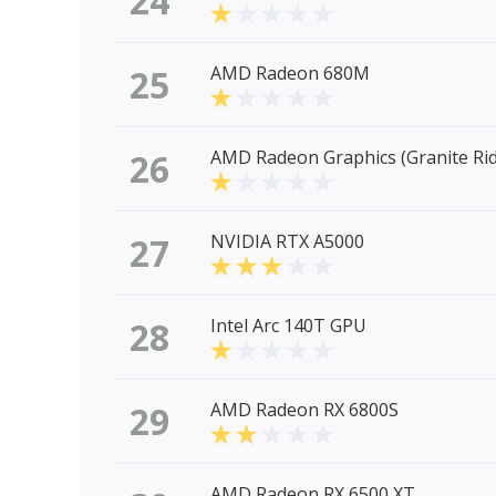
24
25
AMD Radeon 680M
26
AMD Radeon Graphics (Granite Ri
27
NVIDIA RTX A5000
28
Intel Arc 140T GPU
29
AMD Radeon RX 6800S
AMD Radeon RX 6500 XT