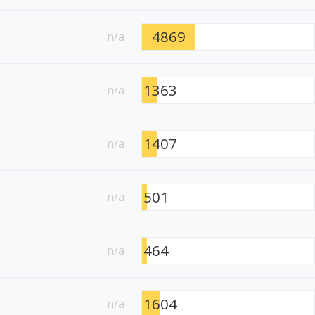
4869
n/a
1363
n/a
1407
n/a
501
n/a
464
n/a
1604
n/a