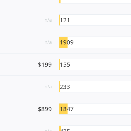
121
n/a
1909
n/a
$199
155
233
n/a
$899
1847
425
n/a