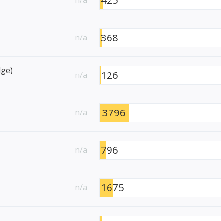
368
n/a
dge)
126
n/a
3796
n/a
796
n/a
1675
n/a