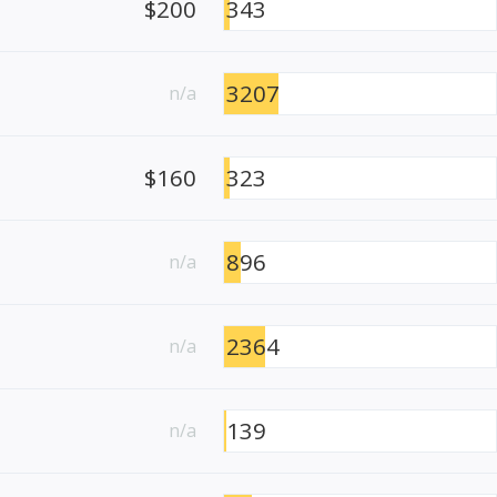
$200
343
3207
n/a
$160
323
896
n/a
2364
n/a
139
n/a