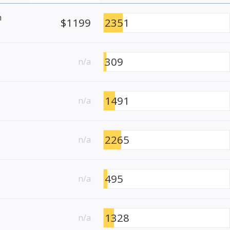
n
$1199
2351
309
n/a
1491
n/a
2265
n/a
495
n/a
1328
n/a