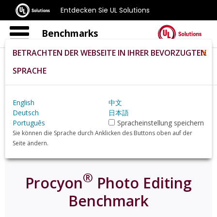
Entdecken Sie UL Solutions
Benchmarks
BETRACHTEN DER WEBSEITE IN IHRER BEVORZUGTEN
X
SPRACHE
Home
De
Procyon
Photo Editing Benchmark
English
中文
Deutsch
日本語
Português
Spracheinstellung speichern
Sie können die Sprache durch Anklicken des Buttons oben auf der
Seite ändern.
®
Procyon
Photo Editing
Benchmark