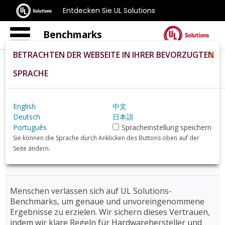
Entdecken Sie UL Solutions
Benchmarks
BETRACHTEN DER WEBSEITE IN IHRER BEVORZUGTEN
X
SPRACHE
Home
De
Support
Benchmark Rules
English
中文
Deutsch
日本語
Benchmark-Regelwerke
Português
Spracheinstellung speichern
Sie können die Sprache durch Anklicken des Buttons oben auf der
und Richtlinien
Seite ändern.
Menschen verlassen sich auf UL Solutions-
Benchmarks, um genaue und unvoreingenommene
Ergebnisse zu erzielen. Wir sichern dieses Vertrauen,
indem wir klare Regeln für Hardwarehersteller und