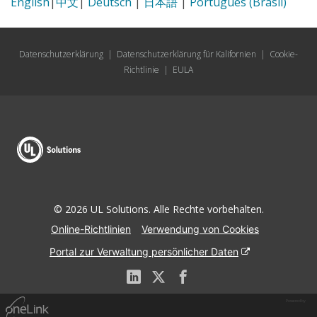
English
|
中文
|
Deutsch
|
日本語
|
Português (Brasil)
Datenschutzerklärung
|
Datenschutzerklärung für Kalifornien
|
Cookie-
Richtlinie
|
EULA
© 2026 UL Solutions. Alle Rechte vorbehalten.
Online-Richtlinien
Verwendung von Cookies
Portal zur Verwaltung persönlicher Daten
Powered by