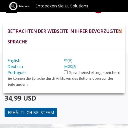
Entdecken Sie UL Solutions
Benchmarks
BETRACHTEN DER WEBSEITE IN IHRER BEVORZUGTEN
X
Home
De
Hardware
Cpu
Intel+Core+2+Duo+Processor+E6850
Review
SPRACHE
Denken Sie über ein Upgrade nach?
English
中文
Deutsch
日本語
Português
Spracheinstellung speichern
Finden Sie mit 3DMark, dem Benchmark für Gamer,
Sie können die Sprache durch Anklicken des Buttons oben auf der
heraus, wie Ihr PC im Vergleich mit dem
Intel Core 2
Seite ändern.
Duo Processor E6850
abschneidet.
34,99 USD
ERHÄLTLICH BEI STEAM