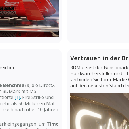
Vertrauen in der B
reicher
3DMark ist der Benchmark 
Hardwarehersteller und Üb
verbinden Sie Ihrer Marke 
ike Benchmark
, die DirectX
auf den neuesten Stand der
n 3DMark mit MSI-
ntierte
[1].
Fire Strike und
ehr als 50 Millionen Mal
ch noch nach über 10 Jahren
emark eingegangen, um
Time