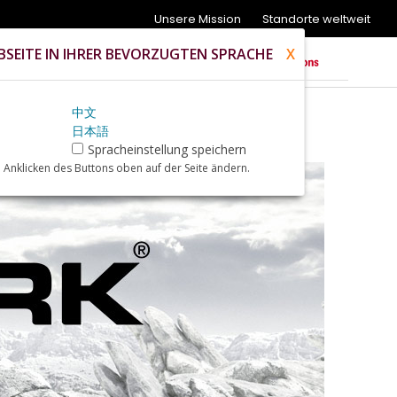
Unsere Mission
Standorte weltweit
SEITE IN IHRER BEVORZUGTEN SPRACHE
X
中文
日本語
Spracheinstellung speichern
 Anklicken des Buttons oben auf der Seite ändern.