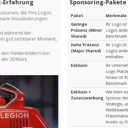
k-Erfahrung
Sponsoring-Pakete
ssourcen, die Ihre Logos
Paket
Merkmale
mark-Visualisierungen
Geringe
Ihr Logo ist
Präsenz (Minor
Logos ande
rd während der
Shared)
Benchmark 
in gut sichtbarer Moment,
Hohe Präsenz
Ihr Logo is
(Major Shared)
Logos ander
in den Heldenbildern von
enthalten.
n der 3DMark
Exklusiv
Ihr Unterne
Logo-Platzi
hinaus ist 
Benchmark 
Exklusiv +
Wie beim ex
Zusatzwerbung
Sponsor der
Strategie, 
Wettbewerbe
Präsentatio
Assets zu f