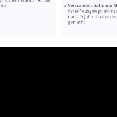
 möchte natürlich nur die
hör.
Vertrauenschaffende 
darauf ausgelegt, ein ne
über 25 Jahren haben es
gemacht.