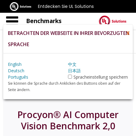
Entdecken Sie UL Solutions
Benchmarks
BETRACHTEN DER WEBSEITE IN IHRER BEVORZUGTEN
X
SPRACHE
Home
De
Procyon
Ai Computer Vision
English
中文
Deutsch
日本語
Português
Spracheinstellung speichern
Sie können die Sprache durch Anklicken des Buttons oben auf der
Seite ändern.
Procyon® AI Computer
Vision Benchmark 2,0