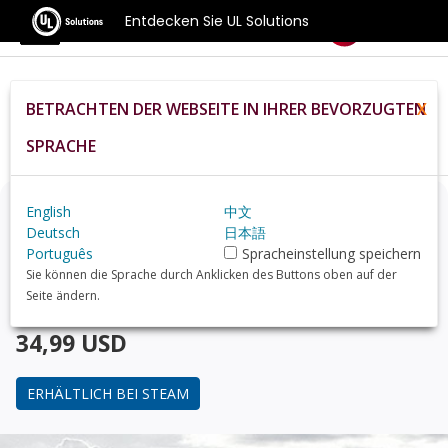
Entdecken Sie UL Solutions
Benchmarks
BETRACHTEN DER WEBSEITE IN IHRER BEVORZUGTEN
X
Home
De
Hardware
Cpu
Intel+Core+i7 5930K+Processor
Review
SPRACHE
Denken Sie über ein Upgrade nach?
English
中文
Deutsch
日本語
Português
Spracheinstellung speichern
Finden Sie mit 3DMark, dem Benchmark für Gamer,
Sie können die Sprache durch Anklicken des Buttons oben auf der
heraus, wie Ihr PC im Vergleich mit dem
Intel Core i7-
Seite ändern.
5930K Processor
abschneidet.
34,99 USD
ERHÄLTLICH BEI STEAM