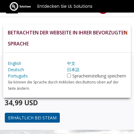
Entdecken Sie UL Solutions
Benchmarks
BETRACHTEN DER WEBSEITE IN IHRER BEVORZUGTEN
X
Home
De
Hardware
Gpu
AMD%20Radeon%20RX%206400+review
SPRACHE
Denken Sie über ein Upgrade nach?
English
中文
Deutsch
日本語
Português
Spracheinstellung speichern
Finden Sie mit 3DMark, dem Benchmark für Gamer,
Sie können die Sprache durch Anklicken des Buttons oben auf der
heraus, wie Ihr PC im Vergleich mit dem
AMD Radeon
Seite ändern.
RX 6400 review
abschneidet.
34,99 USD
ERHÄLTLICH BEI STEAM