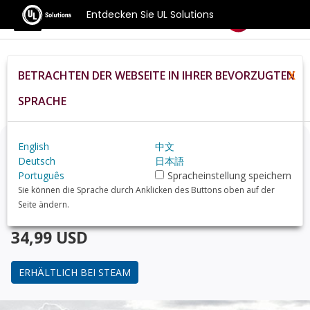
Entdecken Sie UL Solutions
Benchmarks
BETRACHTEN DER WEBSEITE IN IHRER BEVORZUGTEN
X
Home
De
Hardware
Gpu
NVIDIA+GeForce+GT+730
Review
SPRACHE
Denken Sie über ein Upgrade nach?
English
中文
Deutsch
日本語
Português
Spracheinstellung speichern
Finden Sie mit 3DMark, dem Benchmark für Gamer,
Sie können die Sprache durch Anklicken des Buttons oben auf der
heraus, wie Ihr PC im Vergleich mit dem
NVIDIA
Seite ändern.
GeForce GT 730
abschneidet.
34,99 USD
ERHÄLTLICH BEI STEAM