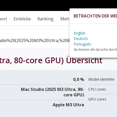
BETRACHTEN DER WEB
port
Einblicke
Ranking
Mehr
English
Deutsch
dio%20(2025%20M3%20Ultra,%2080 Core%20GPU)+review
Português
Sie können die Sprache durch
tra, 80-core GPU)
Übersicht
0,0 %
Model identifier
Mac Studio (2025 M3 Ultra, 80-
CPU cores
core GPU)
GPU cores
Apple M3 Ultra