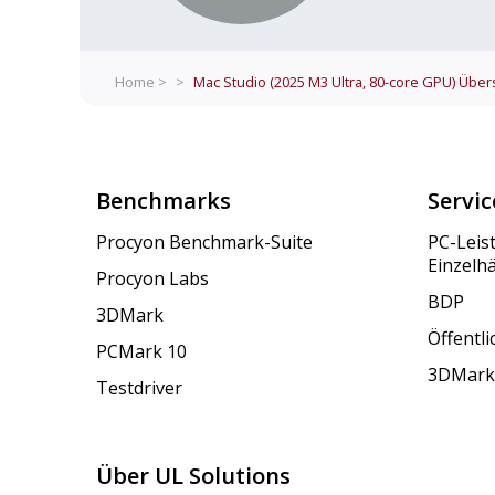
Home >
>
Mac Studio (2025 M3 Ultra, 80-core GPU)
Übers
Benchmarks
Servic
Procyon Benchmark-Suite
PC-Leis
Einzelh
Procyon Labs
BDP
3DMark
Öffentl
PCMark 10
3DMark
Testdriver
Über UL Solutions