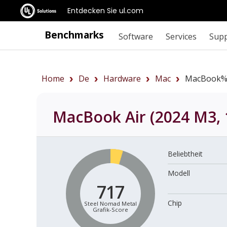
Entdecken Sie ul.com
Benchmarks
Software
Services
Sup
Home
De
Hardware
Mac
MacBook%
MacBook Air (2024 M3, 
Beliebtheit
Modell
717
Chip
Steel Nomad Metal
Grafik-Score