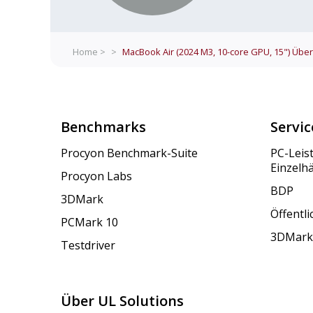
Home >
>
MacBook Air (2024 M3, 10-core GPU, 15")
Über
Benchmarks
Servic
Procyon Benchmark-Suite
PC-Leis
Einzelh
Procyon Labs
BDP
3DMark
Öffentl
PCMark 10
3DMark
Testdriver
Über UL Solutions