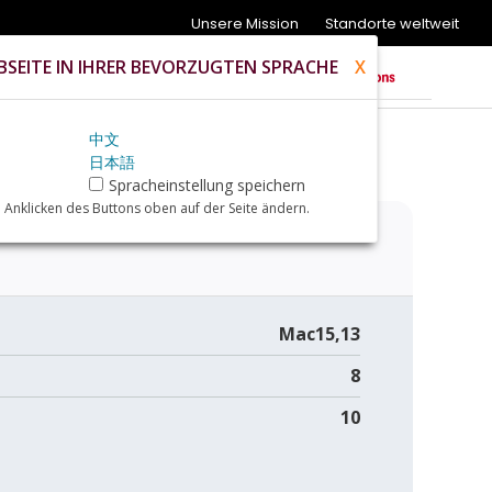
Unsere Mission
Standorte weltweit
SEITE IN IHRER BEVORZUGTEN SPRACHE
X
中文
日本語
iew
Spracheinstellung speichern
 Anklicken des Buttons oben auf der Seite ändern.
Mac15,13
8
10