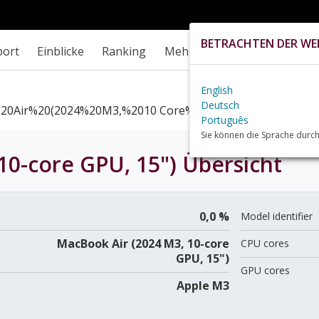
BETRACHTEN DER WEB
port
Einblicke
Ranking
Mehr
English
Deutsch
20Air%20(2024%20M3,%2010 Core%20GPU,%2015%22)+rev
Português
Sie können die Sprache durch
10-core GPU, 15")
Übersicht
0,0 %
Model identifier
MacBook Air (2024 M3, 10-core
CPU cores
GPU, 15")
GPU cores
Apple M3