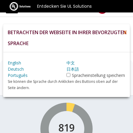
Entdecken Sie UL Solutions
Benchmarks
BETRACHTEN DER WEBSEITE IN IHRER BEVORZUGTEN
X
Home
De
Hardware
Mac
MacBook%20Air%20(2025%20M4,%2010
SPRACHE
Core%20GPU,%2015%22)+review
English
中文
Deutsch
日本語
MacBook Air (2025 M4, 10-
Português
Spracheinstellung speichern
core GPU, 15")
Übersicht
Sie können die Sprache durch Anklicken des Buttons oben auf der
Seite ändern.
819