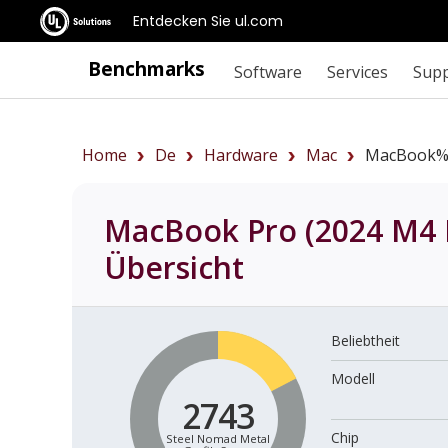
Entdecken Sie ul.com
Benchmarks
Software
Services
Sup
Home
De
Hardware
Mac
MacBook%
MacBook Pro (2024 M4 M
Übersicht
Beliebtheit
Modell
2743
Chip
Steel Nomad Metal