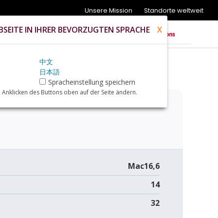
Unsere Mission
Standorte weltweit
SEITE IN IHRER BEVORZUGTEN SPRACHE
X
中文
日本語
%22)+review
Spracheinstellung speichern
 Anklicken des Buttons oben auf der Seite ändern.
Mac16,6
14
32