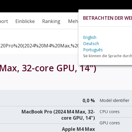
BETRACHTEN DER WEB
port
Einblicke
Ranking
Mehr
English
Deutsch
20Pro%20(2024%20M4%20Max,%2032 Core%20GPU,%2014
Português
Sie können die Sprache durch
ax, 32-core GPU, 14")
0,0 %
Model identifier
MacBook Pro (2024 M4 Max, 32-
CPU cores
core GPU, 14")
GPU cores
Apple M4 Max