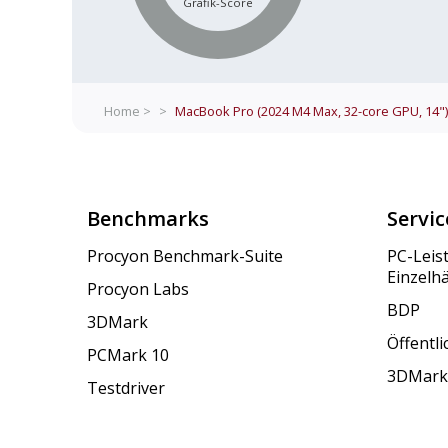
Grafik-Score
Home >
>
MacBook Pro (2024 M4 Max, 32-core GPU, 14")
Benchmarks
Servic
Procyon Benchmark-Suite
PC-Leis
Einzelh
Procyon Labs
BDP
3DMark
Öffentl
PCMark 10
3DMark
Testdriver