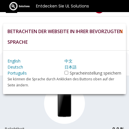
Entdecken Sie UL Solutions
Benchmarks
BETRACHTEN DER WEBSEITE IN IHRER BEVORZUGTEN
X
Home
De
Hardware
Phone
Alcatel+Idol+4+review
SPRACHE
English
中文
Alcatel Idol 4
Übersicht
Deutsch
日本語
Português
Spracheinstellung speichern
Sie können die Sprache durch Anklicken des Buttons oben auf der
Seite ändern.
0,0 %
Beliebtheit