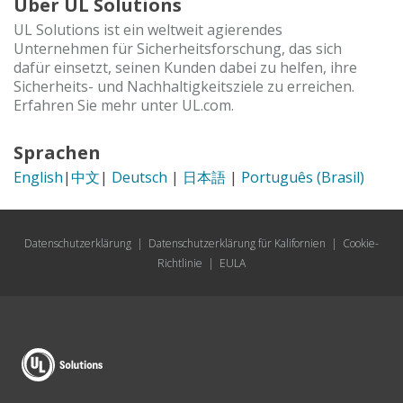
Über UL Solutions
UL Solutions ist ein weltweit agierendes
Unternehmen für Sicherheitsforschung, das sich
dafür einsetzt, seinen Kunden dabei zu helfen, ihre
Sicherheits- und Nachhaltigkeitsziele zu erreichen.
Erfahren Sie mehr unter UL.com.
Sprachen
English
|
中文
|
Deutsch
|
日本語
|
Português (Brasil)
Datenschutzerklärung
|
Datenschutzerklärung für Kalifornien
|
Cookie-
Richtlinie
|
EULA