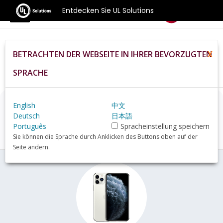
Entdecken Sie UL Solutions
Benchmarks
BETRACHTEN DER WEBSEITE IN IHRER BEVORZUGTEN
X
Home
De
Hardware
Phone
Apple+iPhone+11+Pro+review
SPRACHE
English
中文
Apple iPhone 11 Pro
Deutsch
日本語
Übersicht
Português
Spracheinstellung speichern
Sie können die Sprache durch Anklicken des Buttons oben auf der
Seite ändern.