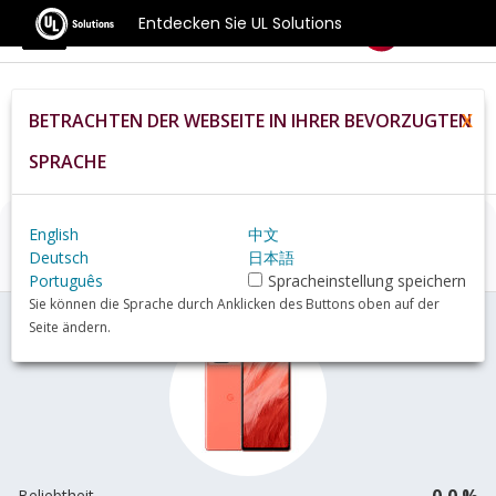
Entdecken Sie UL Solutions
Benchmarks
BETRACHTEN DER WEBSEITE IN IHRER BEVORZUGTEN
X
Home
De
Hardware
Phone
Google+Pixel+7a+review
SPRACHE
English
中文
Google Pixel 7a
Übersicht
Deutsch
日本語
Português
Spracheinstellung speichern
Sie können die Sprache durch Anklicken des Buttons oben auf der
Seite ändern.
0,0 %
Beliebtheit