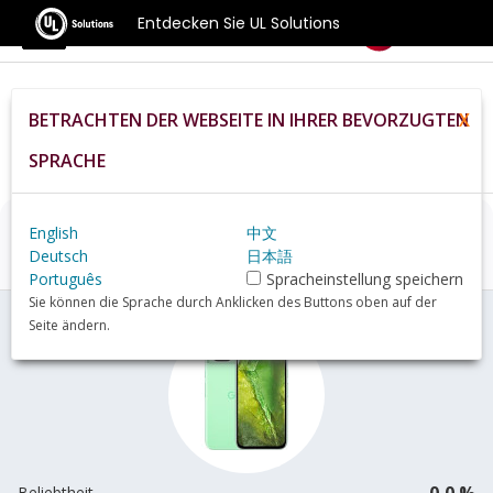
Entdecken Sie UL Solutions
Benchmarks
BETRACHTEN DER WEBSEITE IN IHRER BEVORZUGTEN
X
Home
De
Hardware
Phone
Google+Pixel+8a+review
SPRACHE
English
中文
Google Pixel 8a
Übersicht
Deutsch
日本語
Português
Spracheinstellung speichern
Sie können die Sprache durch Anklicken des Buttons oben auf der
Seite ändern.
0,0 %
Beliebtheit