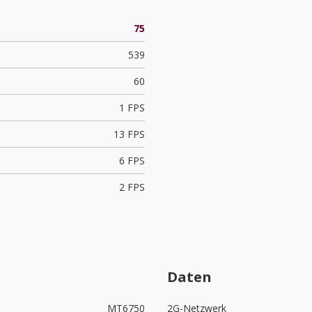
75
539
60
1 FPS
13 FPS
6 FPS
2 FPS
Daten
MT6750
2G-Netzwerk