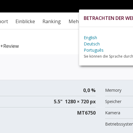
BETRACHTEN DER WEB
port
Einblicke
Ranking
Mehr
English
Deutsch
+review
Português
Sie können die Sprache durch
0,0 %
Memory
5.5" 1280 × 720 px
Speicher
MT6750
Kamera
Betriebssyste