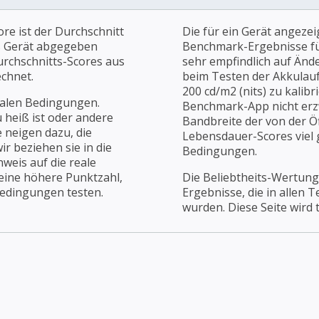
re ist der Durchschnitt
Die für ein Gerät angezei
es Gerät abgegeben
Benchmark-Ergebnisse für
urchschnitts-Scores aus
sehr empfindlich auf Änd
chnet.
beim Testen der Akkulaufz
200 cd/m2 (nits) zu kalibr
ealen Bedingungen.
Benchmark-App nicht erz
u heiß ist oder andere
Bandbreite der von der Öf
 neigen dazu, die
Lebensdauer-Scores viel g
r beziehen sie in die
Bedingungen.
weis auf die reale
 eine höhere Punktzahl,
Die Beliebtheits-Wertung
Bedingungen testen.
Ergebnisse, die in allen 
wurden. Diese Seite wird t