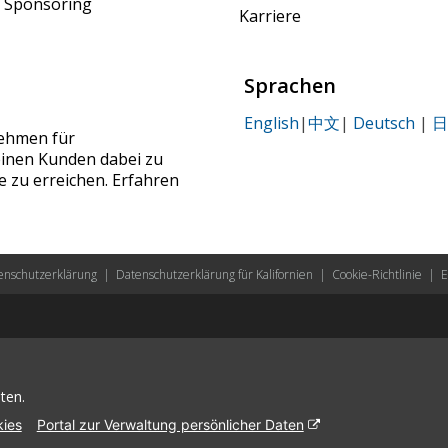
 Sponsoring
Karriere
Sprachen
English
|
中文
|
Deutsch
|
日
nehmen für
seinen Kunden dabei zu
le zu erreichen. Erfahren
enschutzerklärung
|
Datenschutzerklärung für Kalifornien
|
Cookie-Richtlinie
|
ten.
ies
Portal zur Verwaltung persönlicher Daten