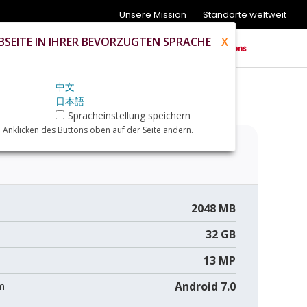
Unsere Mission
Standorte weltweit
SEITE IN IHRER BEVORZUGTEN SPRACHE
X
中文
日本語
Spracheinstellung speichern
 Anklicken des Buttons oben auf der Seite ändern.
2048 MB
32 GB
13 MP
Android 7.0
m