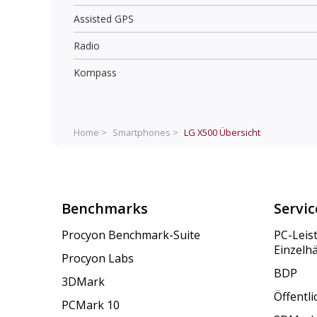
Assisted GPS
Radio
Kompass
Home >
Smartphones >
LG X500
Übersicht
Benchmarks
Servic
Procyon Benchmark-Suite
PC-Leis
Einzelh
Procyon Labs
BDP
3DMark
Öffentl
PCMark 10