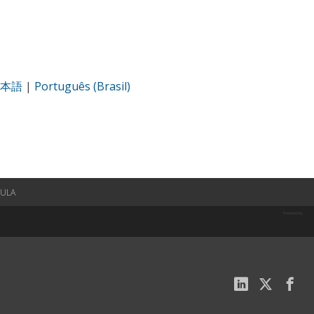
本語
|
Português (Brasil)
EULA
Powered by