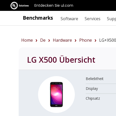
Entdecken Sie ul.com
Benchmarks
Software
Services
Sup
Home
De
Hardware
Phone
LG+X500
LG X500
Übersicht
Beliebtheit
Display
Chipsatz