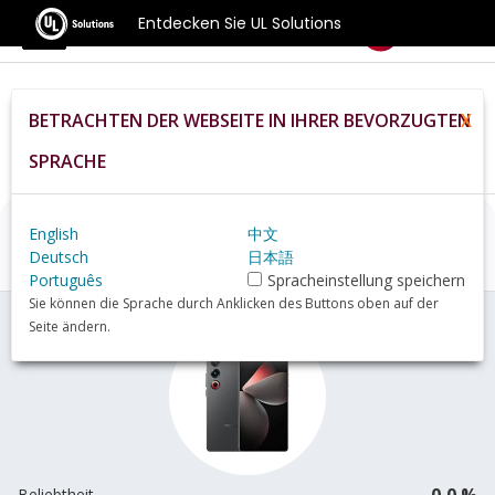
Entdecken Sie UL Solutions
Benchmarks
BETRACHTEN DER WEBSEITE IN IHRER BEVORZUGTEN
X
Home
De
Hardware
Phone
Meizu+21+Pro+review
SPRACHE
English
中文
Meizu 21 Pro
Übersicht
Deutsch
日本語
Português
Spracheinstellung speichern
Sie können die Sprache durch Anklicken des Buttons oben auf der
Seite ändern.
0,0 %
Beliebtheit