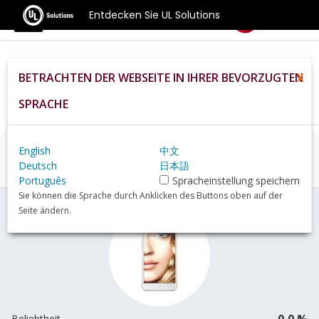
Entdecken Sie UL Solutions
Benchmarks
BETRACHTEN DER WEBSEITE IN IHRER BEVORZUGTEN
X
Home
De
Hardware
Phone
Oppo+A37+review
SPRACHE
English
中文
Oppo A37
Übersicht
Deutsch
日本語
Português
Spracheinstellung speichern
Sie können die Sprache durch Anklicken des Buttons oben auf der
Seite ändern.
0,0 %
Beliebtheit