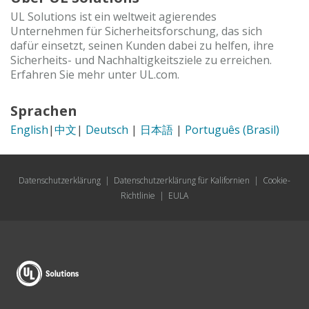
UL Solutions ist ein weltweit agierendes
Unternehmen für Sicherheitsforschung, das sich
dafür einsetzt, seinen Kunden dabei zu helfen, ihre
Sicherheits- und Nachhaltigkeitsziele zu erreichen.
Erfahren Sie mehr unter UL.com.
Sprachen
English
|
中文
|
Deutsch
|
日本語
|
Português (Brasil)
Datenschutzerklärung
|
Datenschutzerklärung für Kalifornien
|
Cookie-
Richtlinie
|
EULA