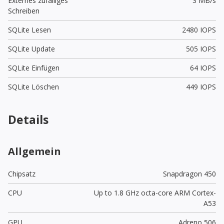
Externes zufälliges
3 MB/s
Schreiben
SQLite Lesen
2480 IOPS
SQLite Update
505 IOPS
SQLite Einfügen
64 IOPS
SQLite Löschen
449 IOPS
Details
Allgemein
Chipsatz
Snapdragon 450
CPU
Up to 1.8 GHz octa-core ARM Cortex-
A53
GPU
Adreno 506