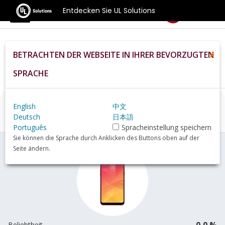
Entdecken Sie UL Solutions
Benchmarks
BETRACHTEN DER WEBSEITE IN IHRER BEVORZUGTEN
X
Home
De
Hardware
Phone
Oppo+Realme+2+review
SPRACHE
English
中文
Oppo Realme 2
Übersicht
Deutsch
日本語
Português
Spracheinstellung speichern
Sie können die Sprache durch Anklicken des Buttons oben auf der
Seite ändern.
0,0 %
Beliebtheit